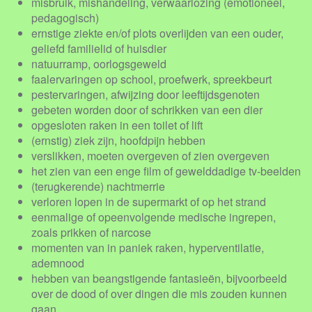
misbruik, mishandeling, verwaarlozing (emotioneel,
pedagogisch)
ernstige ziekte en/of plots overlijden van een ouder,
geliefd familielid of huisdier
natuurramp, oorlogsgeweld
faalervaringen op school, proefwerk, spreekbeurt
pestervaringen, afwijzing door leeftijdsgenoten
gebeten worden door of schrikken van een dier
opgesloten raken in een toilet of lift
(ernstig) ziek zijn, hoofdpijn hebben
verslikken, moeten overgeven of zien overgeven
het zien van een enge film of gewelddadige tv-beelden
(terugkerende) nachtmerrie
verloren lopen in de supermarkt of op het strand
eenmalige of opeenvolgende medische ingrepen,
zoals prikken of narcose
momenten van in paniek raken, hyperventilatie,
ademnood
hebben van beangstigende fantasieën, bijvoorbeeld
over de dood of over dingen die mis zouden kunnen
gaan